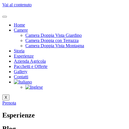
Vai al contenuto
Home
Camere
Camera Doppia Vista Giardino
Camera Doppia con Terrazza
Camera Doppia Vista Montagna
Storia
Esperienze
Azienda Agricola
Pacchetti e Offerte
Gallery
Contatti
X
Prenota
Esperienze
Blog