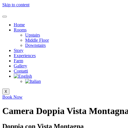
Skip to content
Home
Rooms
Upstairs
Middle Floor
Downstairs
Story
Experiences
Farm
Gallery
Contatti
X
Book Now
Camera Doppia Vista Montagn
Doppia con
Vista Montagna