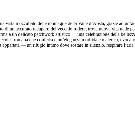
u una vista mozzafiato delle montagne della Valle d’Aosta, grazie ad un’a
tto di un accurato recupero del vecchio rudere, trova nuova vita nelle pare
à forma a un delicato patchwork artistico — una celebrazione della bellezz
 tecnica romana che conferisce un’eleganza morbida e materica, evocando
appartata — un rifugio intimo dove sostare in silenzio, respirare l’aria 